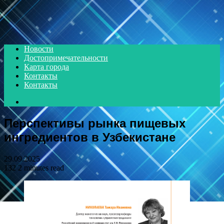
Menu
Новости
Достопримечательности
Карта города
Контакты
Контакты
Search
for
Перспективы рынка пищевых
ингредиентов в Узбекистане
29.09.2025
132
2 minutes read