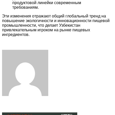
продуктовой линейки современным
требованиям.
Эти изменения отражают общий глобальный тренд на
повышение экологичности и инновационности пищевой
промышленности, что делает Узбекистан
привлекательным игроком на рынке пищевых
ингредиентов.
Facebook
Twitter
LinkedIn
Tumblr
Pinterest
Reddit
VKontakte
Odnoklassniki
Skype
WhatsApp
Telegram
Viber
Share
Print
via
Email
Related Articles