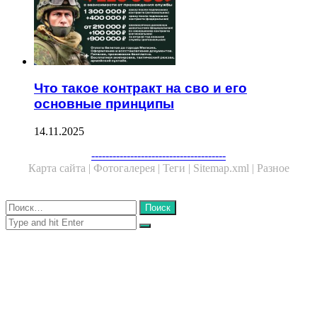
Что такое контракт на сво и его
основные принципы
14.11.2025
Facebook
Twitter
WhatsApp
Telegram
--------------------------------------
Карта сайта |
Фотогалерея |
Теги |
Sitemap.xml |
Разное
Close
Найти:
Close
Search
for