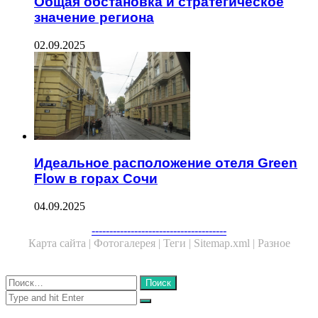
Общая обстановка и стратегическое
значение региона
02.09.2025
Идеальное расположение отеля Green
Flow в горах Сочи
04.09.2025
Facebook
Twitter
WhatsApp
Telegram
--------------------------------------
Карта сайта |
Фотогалерея |
Теги |
Sitemap.xml |
Разное
Close
Найти:
Close
Search
for