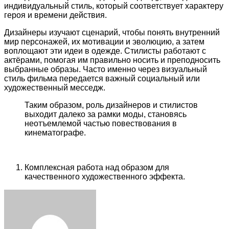
индивидуальный стиль, который соответствует характеру
героя и времени действия.
Дизайнеры изучают сценарий, чтобы понять внутренний
мир персонажей, их мотивации и эволюцию, а затем
воплощают эти идеи в одежде. Стилисты работают с
актёрами, помогая им правильно носить и преподносить
выбранные образы. Часто именно через визуальный
стиль фильма передается важный социальный или
художественный месседж.
Таким образом, роль дизайнеров и стилистов
выходит далеко за рамки моды, становясь
неотъемлемой частью повествования в
кинематографе.
Комплексная работа над образом для
качественного художественного эффекта.
Facebook
Twitter
LinkedIn
Tumblr
Pinterest
Reddit
VKontakte
Odnoklassniki
Skype
WhatsApp
Telegram
Viber
Share
Print
via
Email