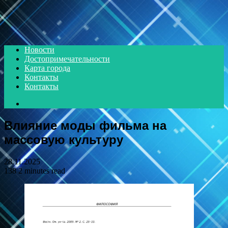
Menu
Новости
Достопримечательности
Карта города
Контакты
Контакты
Search
for
Влияние моды фильма на
массовую культуру
28.11.2025
138
2 minutes read